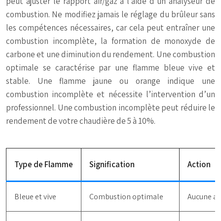
peut ajuster le rapport air/gaz à l’aide d’un analyseur de
combustion. Ne modifiez jamais le réglage du brûleur sans
les compétences nécessaires, car cela peut entraîner une
combustion incomplète, la formation de monoxyde de
carbone et une diminution du rendement. Une combustion
optimale se caractérise par une flamme bleue vive et
stable. Une flamme jaune ou orange indique une
combustion incomplète et nécessite l’intervention d’un
professionnel. Une combustion incomplète peut réduire le
rendement de votre chaudière de 5 à 10%.
Type de Flamme
Signification
Action
Bleue et vive
Combustion optimale
Aucune ac