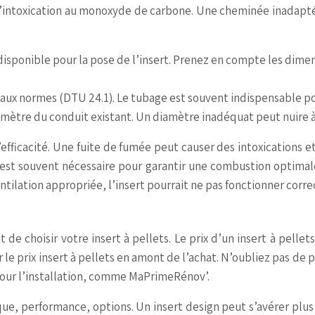
t d’intoxication au monoxyde de carbone. Une cheminée inadapt
disponible pour la pose de l’insert. Prenez en compte les dim
aux normes (DTU 24.1). Le tubage est souvent indispensable pour
diamètre du conduit existant. Un diamètre inadéquat peut nuire à
efficacité. Une fuite de fumée peut causer des intoxications et
e est souvent nécessaire pour garantir une combustion optimale
ntilation appropriée, l’insert pourrait ne pas fonctionner co
de choisir votre insert à pellets. Le prix d’un insert à pelle
le prix insert à pellets en amont de l’achat. N’oubliez pas de 
 pour l’installation, comme MaPrimeRénov’.
ique, performance, options. Un insert design peut s’avérer pl