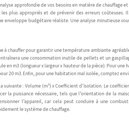
nalyse approfondie de vos besoins en matière de chauffage et 
s plus appropriés et de prévenir des erreurs coûteuses. Il s
ne enveloppe budgétaire réaliste. Une analyse minutieuse vou
ume à chauffer pour garantir une température ambiante agréable
traînera une consommation inutile de pellets et un gaspillag
ule en m3 (longueur x largeur x hauteur de la pièce). Pour une 
r 20 m3. Enfin, pour une habitation mal isolée, comptez envi
suivante : Volume (m³) x Coefficient d’isolation. Le coefficien
cer la puissance nécessaire, tels que l’orientation de la maiso
mensionner l’appareil, car cela peut conduire à une combu
pidement le système de chauffage.