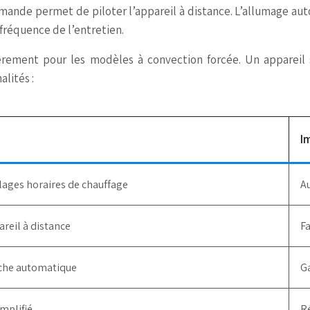
mande permet de piloter l’appareil à distance. L’allumage au
fréquence de l’entretien.
ièrement pour les modèles à convection forcée. Un appareil 
alités :
I
plages horaires de chauffage
A
areil à distance
Fa
che automatique
G
mplifié
Ré