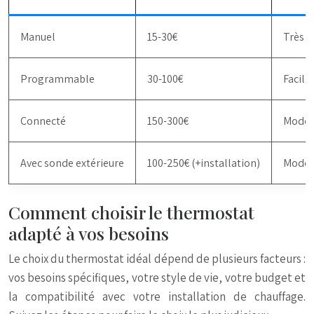
Manuel
15-30€
Très f
Programmable
30-100€
Facile
Connecté
150-300€
Modér
Avec sonde extérieure
100-250€ (+installation)
Modér
Comment choisir le thermostat
adapté à vos besoins
Le choix du thermostat idéal dépend de plusieurs facteurs :
vos besoins spécifiques, votre style de vie, votre budget et
la compatibilité avec votre installation de chauffage.