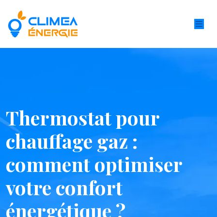
Thermostat pour
chauffage gaz :
comment optimiser
votre confort
énergétique ?