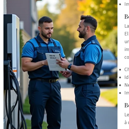
In
B
La
El
un
in
co
Ch
Id
Né
In
B
Le
à 