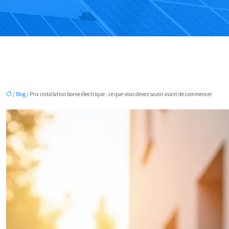
/
Blog
/ Prix installation borne électrique : ce que vous devez savoir avant de commencer