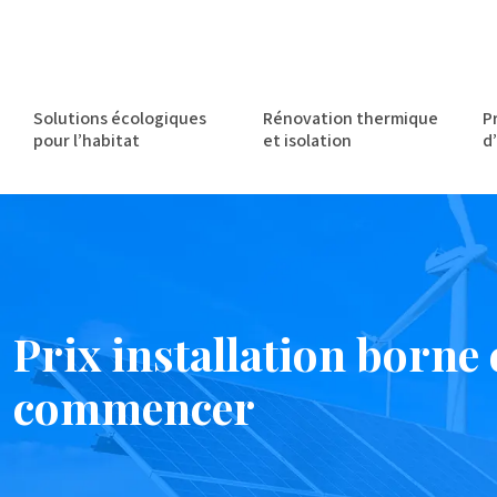
Solutions écologiques
Rénovation thermique
P
pour l’habitat
et isolation
d
Prix installation borne 
commencer