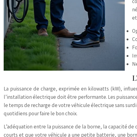
co
né
et
Op
Co
Fo
In
Né
L
La puissance de charge, exprimée en kilowatts (kW), influen
l’installation électrique doit être performante. Les puissan
le temps de recharge de votre véhicule électrique sans surdi
quotidiens pour faire le bon choix.
L’adéquation entre la puissance de la borne, la capacité de c
courts et que votre véhicule a une petite batterie, une born