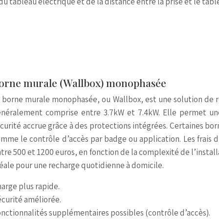
u tableau électrique et de la distance entre la prise et le tabl
orne murale (Wallbox) monophasée
 borne murale monophasée, ou Wallbox, est une solution de r
néralement comprise entre 3.7kW et 7.4kW. Elle permet une
curité accrue grâce à des protections intégrées. Certaines b
mme le contrôle d’accès par badge ou application. Les frais d’
tre 500 et 1200 euros, en fonction de la complexité de l’instal
éale pour une recharge quotidienne à domicile.
arge plus rapide.
curité améliorée.
nctionnalités supplémentaires possibles (contrôle d’accès).