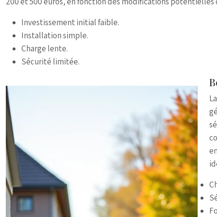
200 et 500 euros, en fonction des modifications potentielles d
Investissement initial faible.
Installation simple.
Charge lente.
Sécurité limitée.
B
La
gé
sé
co
en
id
Ch
Sé
Fo