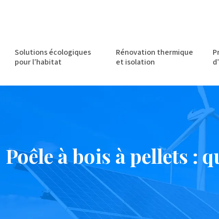
Solutions écologiques
Rénovation thermique
P
pour l’habitat
et isolation
d
Poêle à bois à pellets : 