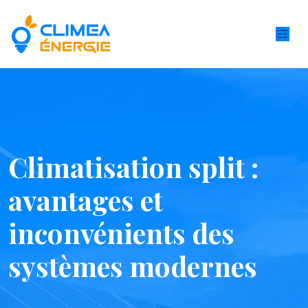
Climatisation split :
avantages et
inconvénients des
systèmes modernes