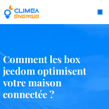
Comment les box
jeedom optimisent
votre maison
connectée ?